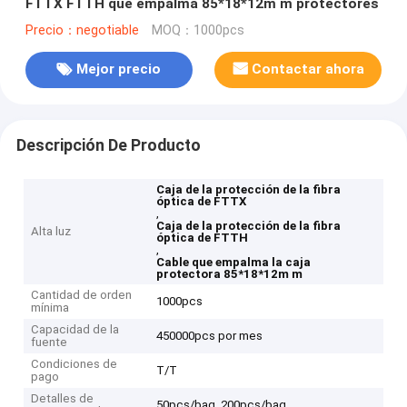
FTTX FTTH que empalma 85*18*12m m protectores
Precio：negotiable
MOQ：1000pcs
Mejor precio
Contactar ahora
Descripción De Producto
Caja de la protección de la fibra
óptica de FTTX
,
Caja de la protección de la fibra
Alta luz
óptica de FTTH
,
Cable que empalma la caja
protectora 85*18*12m m
Cantidad de orden
1000pcs
mínima
Capacidad de la
450000pcs por mes
fuente
Condiciones de
T/T
pago
Detalles de
50pcs/bag, 200pcs/bag