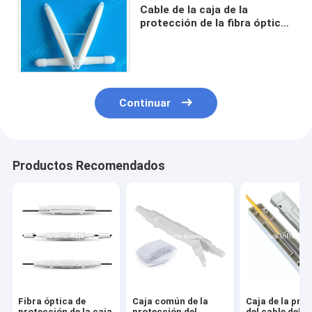
Cable de la caja de la
protección de la fibra óptica
de FTTX FTTH que empalma
85*18*12m m protectores
Continuar
Productos Recomendados
Fibra óptica de
Caja común de la
Caja de la pro
protección de la caja
protección del
del cable del