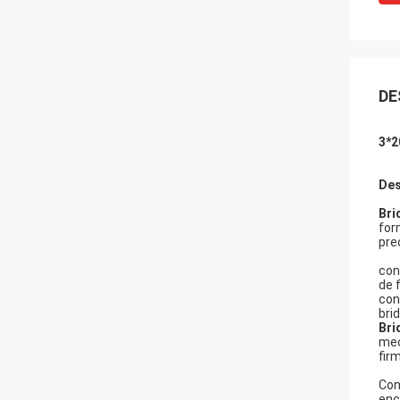
DE
3*2
Des
Bri
for
pre
con
de 
con
bri
Bri
mec
fir
Con
enc