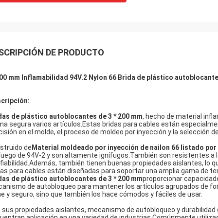
SCRIPCIÓN DE PRODUCTO
00 mm Inflamabilidad 94V.2 Nylon 66 Brida de plástico autoblocant
cripción:
das de plástico autoblocantes de 3 * 200 mm
, hecho de material infl
ma segura varios artículos.Estas bridas para cables están especialme
cisión en el molde, el proceso de moldeo por inyección y la selección d
struido de
Material moldeado por inyección de nailon 66 listado por
fuego de 94V-2 y son altamente ignífugos.También son resistentes a los
fiabilidad.Además, también tienen buenas propiedades aislantes, lo q
das para cables están diseñadas para soportar una amplia gama de te
das de plástico autoblocantes de 3 * 200 mm
proporcionar capacidad
anismo de autobloqueo para mantener los artículos agrupados de form
me y seguro, sino que también los hace cómodos y fáciles de usar.
 sus propiedades aislantes, mecanismo de autobloqueo y durabilidad g
uentran aplicación en una variedad de industrias.Comúnmente utilizad