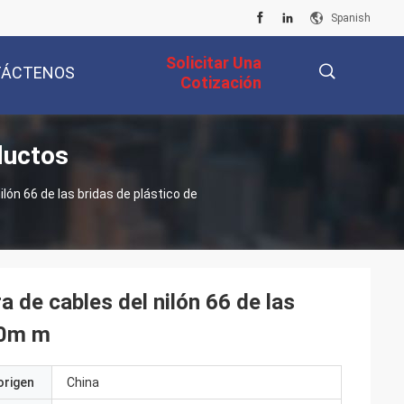
Spanish
Solicitar Una
TÁCTENOS
Cotización
ductos
描
ilón 66 de las bridas de plástico de
述
a de cables del nilón 66 de las
00m m
origen
China