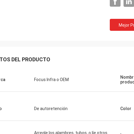
Mejor P
TOS DEL PRODUCTO
Nombr
rca
Focus Infra o OEM
produ
o
De autoretención
Color
Arregle los alambres, tubos, o líe otros