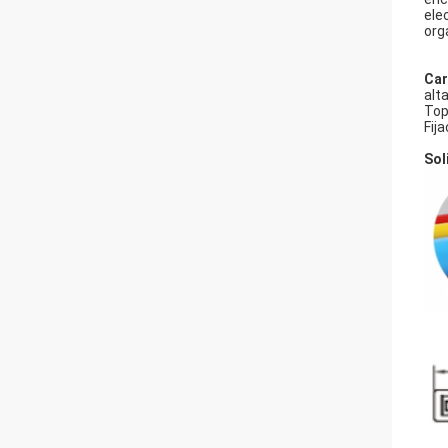
ele
org
Car
alt
Top
Fij
Sol