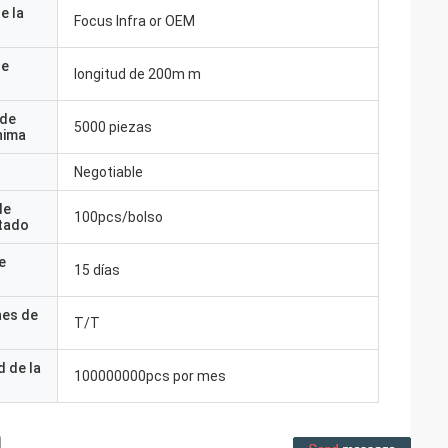
e la
Focus Infra or OEM
de
longitud de 200m m
 de
5000 piezas
nima
Negotiable
de
100pcs/bolso
tado
e
15 días
nes de
T/T
 de la
100000000pcs por mes