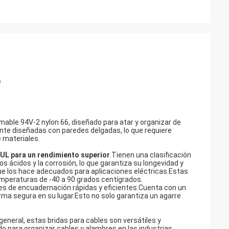
e
amable 94V-2 nylon 66, diseñado para atar y organizar de
nte diseñadas con paredes delgadas, lo que requiere
e materiales.
 UL para un rendimiento superior
.Tienen una clasificación
 ácidos y la corrosión, lo que garantiza su longevidad y
ue los hace adecuados para aplicaciones eléctricas.Estas
mperaturas de -40 a 90 grados centígrados.
es de encuadernación rápidas y eficientes.Cuenta con un
a segura en su lugar.Esto no solo garantiza un agarre
eneral, estas bridas para cables son versátiles y
o para organizar cables y alambres en las industrias