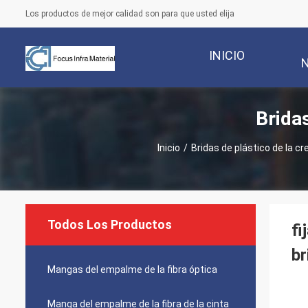
Los productos de mejor calidad son para que usted elija
INICIO
Brida
Inicio
/
Bridas de plástico de la cr
Todos Los Productos
fi
br
Mangas del empalme de la fibra óptica
Manga del empalme de la fibra de la cinta